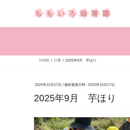
コ
ナ
ン
ビ
テ
ゲ
ン
ー
ツ
シ
へ
ョ
ス
ン
キ
に
ッ
移
HOME
行事
2025年9月 芋ほり
プ
動
2025年10月17日
/ 最終更新日時 :
2025年10月17日
2025年9月 芋ほり