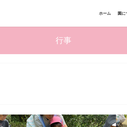
ホーム
園に
行事