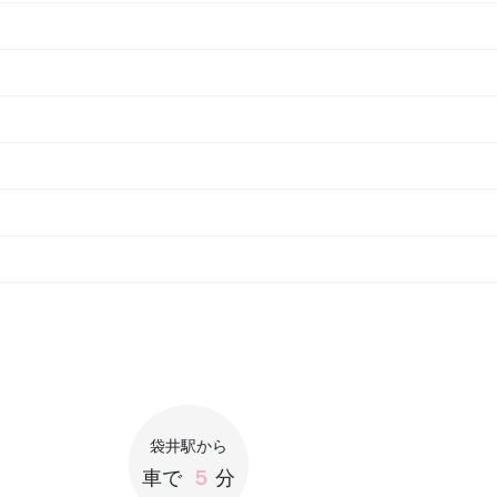
袋井駅から
車で
５
分