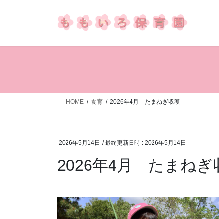
コ
ナ
ン
ビ
テ
ゲ
ン
ー
ツ
シ
へ
ョ
ス
ン
キ
に
ッ
移
HOME
食育
2026年4月 たまねぎ収穫
プ
動
2026年5月14日
/ 最終更新日時 :
2026年5月14日
2026年4月 たまねぎ